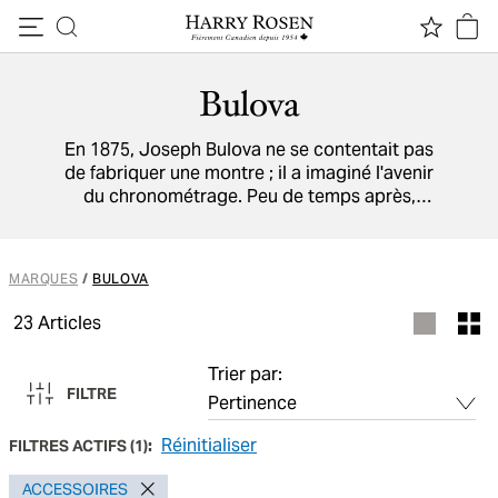
Passer au contenu
Bulova
En 1875, Joseph Bulova ne se contentait pas
de fabriquer une montre ; il a imaginé l'avenir
du chronométrage. Peu de temps après,
Bulova est devenue connue pour avoir créé la
technologie horlogère la plus précise au
monde, innovant dans tous les domaines, des
MARQUES
/
BULOVA
voyages aux sports en passant par les missions
spatiales.
23
Articles
Trier par:
FILTRE
Réinitialiser
FILTRES ACTIFS
(
1
):
ACCESSOIRES