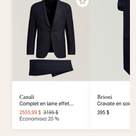
Canali
Brioni
Complet en laine effet
Cravate en soie t
denim voyage Kei
2555,99 $
3195 $
395 $
Économisez 20 %