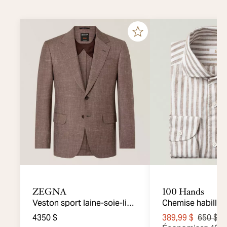
ZEGNA
100 Hands
Veston sport laine-soie-lin
Chemise habillée 
croisé
rayures Bengal
4350 $
389,99 $
650 $