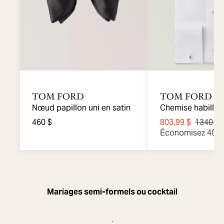
TOM FORD
TOM FORD
Nœud papillon uni en satin
Chemise habillée 
Cocktail
460 $
803,99 $
1340 $
Économisez 40 
Mariages semi-formels ou cocktail