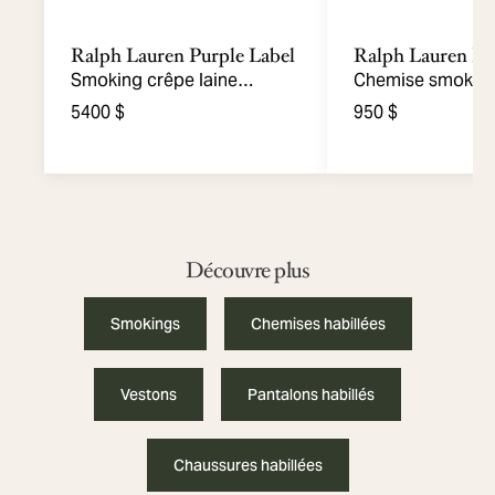
Ralph Lauren Purple Label
Ralph Lauren Pu
Smoking crêpe laine
Chemise smoking 
bordure-satinée
poignets mousqu
5400 $
950 $
Découvre plus
Smokings
Chemises habillées
Vestons
Pantalons habillés
Chaussures habillées