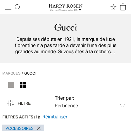
Passer au contenu
Gucci
Depuis ses débuts en 1921, la marque de luxe
florentine n'a pas tardé à devenir l'une des plus
grandes au monde. Si vous êtes à la recherche
d'un style à la fois artistique et indulgent,
explorez notre sélection de lunettes de soleil et
de vue signées Gucci.
MARQUES
/
GUCCI
Trier par:
FILTRE
Réinitialiser
FILTRES ACTIFS
(
1
):
ACCESSOIRES