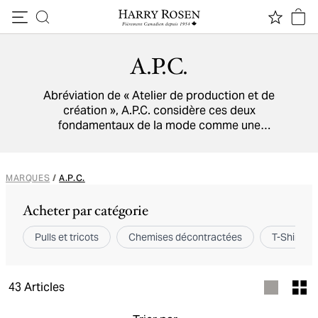
Passer au contenu
A.P.C.
Abréviation de « Atelier de production et de
création », A.P.C. considère ces deux
fondamentaux de la mode comme une
dichotomie qui donne vie aux vêtements. La
marque française est connue pour son style
minimaliste et se délecte de l'absence
MARQUES
/
A.P.C.
d'extravagance.
Acheter par catégorie
Pulls et tricots
Chemises décontractées
T-Shirts
43
Articles