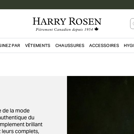
INEZ PAR
VÊTEMENTS
CHAUSSURES
ACCESSOIRES
HYG
Passer au contenu principal
e de la mode
 authentique du
simplement brillant
z leurs complets,