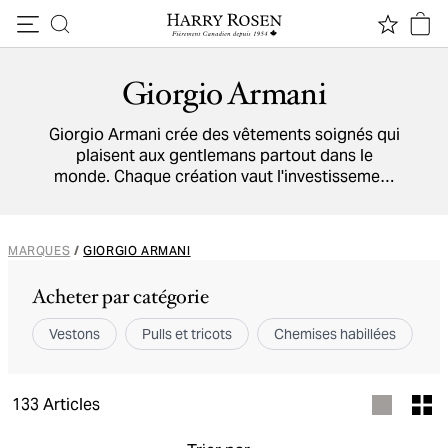
Passer au contenu
Giorgio Armani
Giorgio Armani crée des vêtements soignés qui
plaisent aux gentlemans partout dans le
monde. Chaque création vaut l'investissement
en raison du style indémodable, des tissus
exclusifs et des détails exquis.
MARQUES
/
GIORGIO ARMANI
Acheter par catégorie
Vestons
Pulls et tricots
Chemises habillées
P
133
Articles