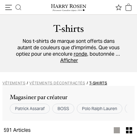
Passer au contenu
T-shirts
Nos t-shirts de marque sont offerts dans
autant de couleurs que d'imprimés. Que vous
optiez pour une encolure
ronde
, boutonnée ou
en V
, vous donnerez encore plus de style à vos
Afficher
ensembles décontractés.
VÊTEMENTS
/
VÊTEMENTS DÉCONTRACTÉS
/
T-SHIRTS
Magasiner par créateur
Patrick Assaraf
BOSS
Polo Ralph Lauren
Bru
591
Articles