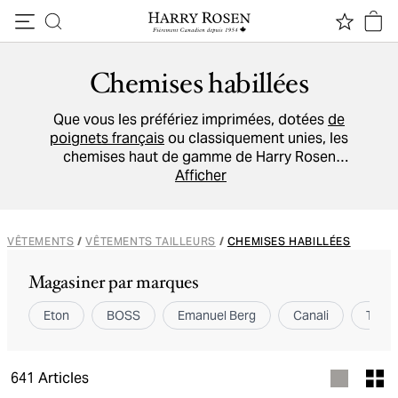
Passer au contenu
Chemises habillées
Que vous les préfériez imprimées, dotées
de
poignets français
ou classiquement unies, les
chemises haut de gamme de Harry Rosen
correspondent à vos attentes et à votre
Afficher
personnalité. Portez avec ou sans cravate les
créations de nos marques exceptionnelles
comme
Eton
,
ZEGNA
,
Emanuel Berg
et
TOM
VÊTEMENTS
/
VÊTEMENTS TAILLEURS
/
CHEMISES HABILLÉES
FORD
.
Magasiner par marques
Eton
BOSS
Emanuel Berg
Canali
TOM 
641
Articles