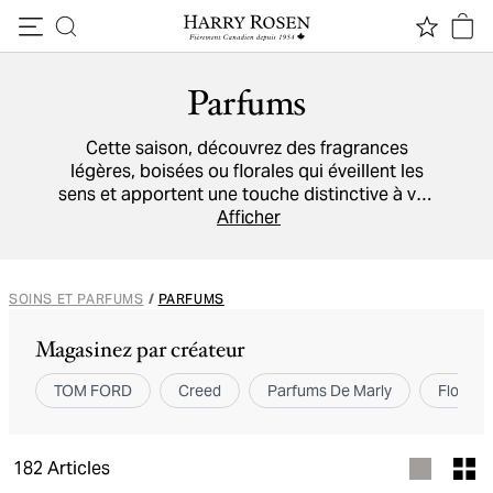
Passer au contenu
Parfums
Cette saison, découvrez des fragrances
légères, boisées ou florales qui éveillent les
sens et apportent une touche distinctive à vos
tenues.
Neroli Portofino de TOM FORD
Afficher
rappelle
la côte italienne,
Virgin Island Water de Creed
vous transporte dans les Caraïbes, et la
gamme
Angels' Share de Kilian
frappera
SOINS ET PARFUMS
/
PARFUMS
chaque note parfumée.
Magasinez par créateur
TOM FORD
Creed
Parfums De Marly
Floris 
182
Articles