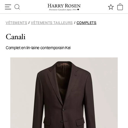
Passer au contenu
VÊTEMENTS
/
VÊTEMENTS TAILLEURS
/
COMPLETS
Canali
Complet en lin-laine contemporain Kei