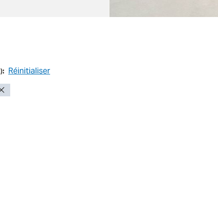
Réinitialiser
1
):