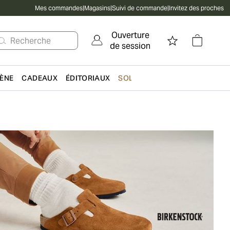
Mes commandes
|
Magasins
|
Suivi de commande
|
Invitez des proches
Ouverture
Recherche
de session
IÈNE
CADEAUX
ÉDITORIAUX
SOLDES