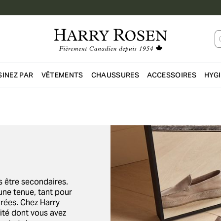
INEZ PAR
VÊTEMENTS
CHAUSSURES
ACCESSOIRES
HYG
Passer au contenu principal
 être secondaires.
’une tenue, tant pour
irées. Chez Harry
ité dont vous avez