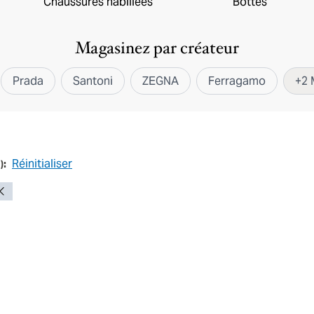
Chaussures habillées
Bottes
Magasinez par créateur
Prada
Santoni
ZEGNA
Ferragamo
+
2
Réinitialiser
1
):