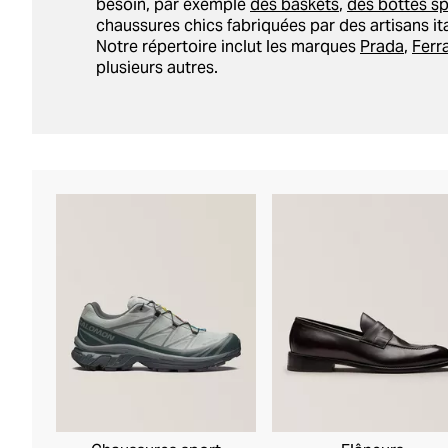
besoin, par exemple
des baskets
,
des bottes sp
chaussures chics fabriquées par des artisans it
Notre répertoire inclut les marques
Prada
,
Fer
plusieurs autres.