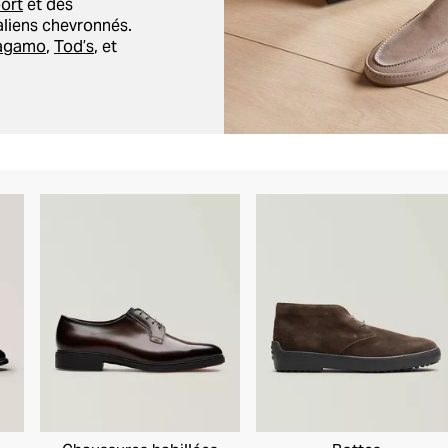
ort
et des
aliens chevronnés.
ragamo
,
Tod’s
, et