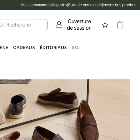
Mes commandes
|
Magasins
|
Suivi de commande
|
Invitez des proches
Ouverture
Recherche
de session
IÈNE
CADEAUX
ÉDITORIAUX
SOLDES