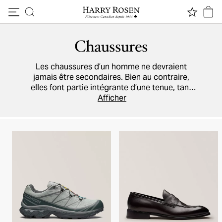
Passer au contenu
Chaussures
Les chaussures d’un homme ne devraient
jamais être secondaires. Bien au contraire,
elles font partie intégrante d’une tenue, tant
pour le travail que pour les congés et les
Afficher
grandes soirées. Chez Harry Rosen, vous
trouverez tous les modèles de qualité dont
vous avez besoin, par exemple
des baskets
,
des bottes sport
et des chaussures chics
fabriquées par des artisans italiens
chevronnés. Notre répertoire inclut les
marques
Prada
,
Ferragamo
,
Tod’s
, et plusieurs
autres.