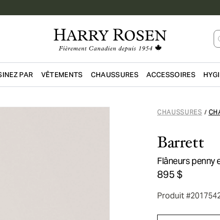
INEZ PAR
VÊTEMENTS
CHAUSSURES
ACCESSOIRES
HYG
Passer au contenu principal
CHAUSSURES
CH
/
Barrett
Flâneurs penny e
895 $
Produit #201754