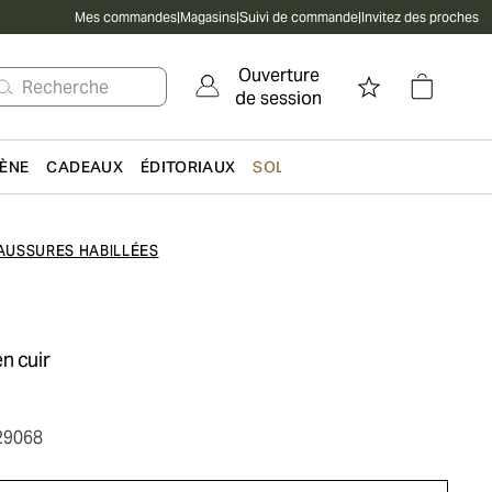
Mes commandes
|
Magasins
|
Suivi de commande
|
Invitez des proches
Ouverture
Recherche
de session
IÈNE
CADEAUX
ÉDITORIAUX
SOLDES
AUSSURES HABILLÉES
n cuir
29068