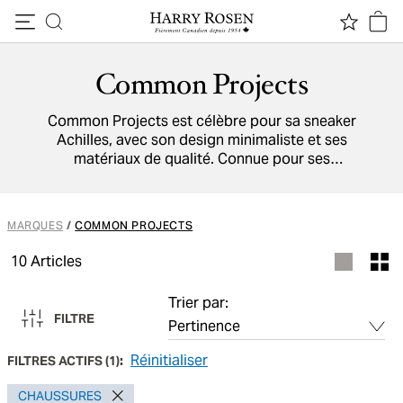
Passer au contenu
Common Projects
Common Projects est célèbre pour sa sneaker
Achilles, avec son design minimaliste et ses
matériaux de qualité. Connue pour ses
silhouettes épurées, son branding discret et
son excellent savoir-faire, chaque chaussure
est fabriquée en Italie avec des matériaux haut
MARQUES
/
COMMON PROJECTS
de gamme.
10
Articles
Trier par:
FILTRE
Réinitialiser
FILTRES ACTIFS
(
1
):
CHAUSSURES