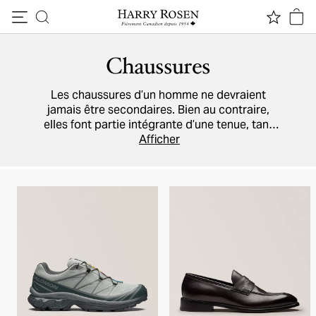
Passer au contenu
Chaussures
Les chaussures d’un homme ne devraient
jamais être secondaires. Bien au contraire,
elles font partie intégrante d’une tenue, tant
pour le travail que pour les congés et les
Afficher
grandes soirées. Chez Harry Rosen, vous
trouverez tous les modèles de qualité dont
vous avez besoin, par exemple
des baskets
,
des bottes sport
et des chaussures chics
fabriquées par des artisans italiens
chevronnés. Notre répertoire inclut les
marques
Prada
,
Ferragamo
,
Tod’s
, et plusieurs
autres.