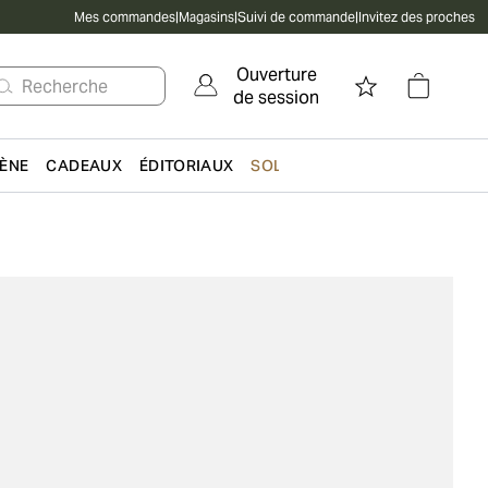
Mes commandes
|
Magasins
|
Suivi de commande
|
Invitez des proches
Ouverture
Recherche
de session
IÈNE
CADEAUX
ÉDITORIAUX
SOLDES