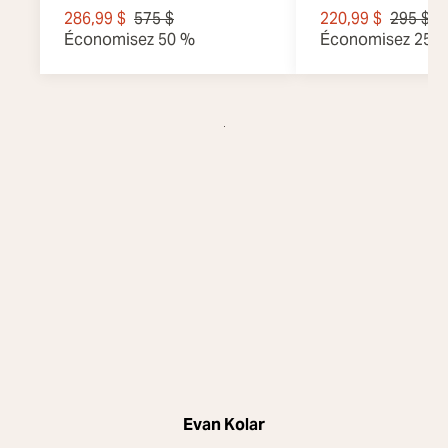
Roses X
ratières
286,99 $
575 $
220,99 $
295 $
Économisez 50 %
Économisez 25 
Evan Kolar