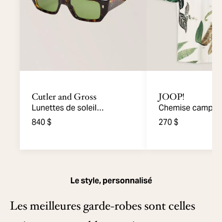
Cutler and Gross
JOOP!
Lunettes de soleil
Chemise camp i
rectangulaires 1413
palmiers
840 $
270 $
Le style, personnalisé
Les meilleures garde-robes sont celles