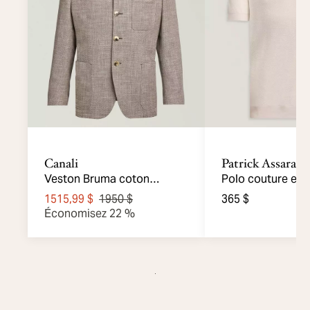
Canali
Patrick Assaraf
Veston Bruma coton
Polo couture en g
microstructuré
ouvert
1515,99 $
1950 $
365 $
Économisez 22 %