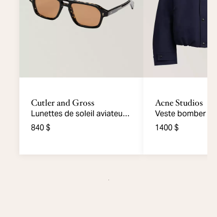
Cutler and Gross
Acne Studios
Lunettes de soleil aviateur
Veste bomber se
GR15
840 $
1400 $