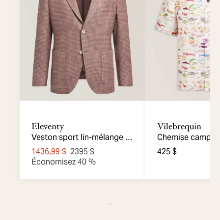
Eleventy
Vilebrequin
Veston sport lin-mélange à
Chemise camp li
carreaux
Hyber Fabrice X
1436,99 $
2395 $
425 $
Économisez 40 %