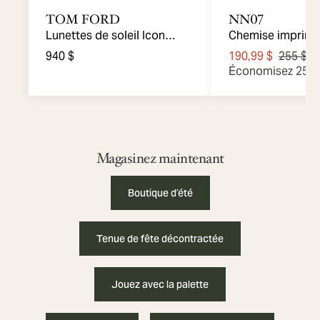
TOM FORD
NN07
Lunettes de soleil Icon
Chemise imprimé-
Navigator
Deon
940 $
190,99 $
255 $
Économisez 25 
Magasinez maintenant
Boutique d’été
Tenue de fête décontractée
Jouez avec la palette