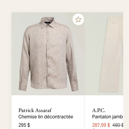
Patrick Assaraf
A.P.C.
Chemise lin décontractée
Pantalon jambes-
taille-élastiquée
295 $
287,99 $
480 $