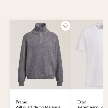
Frame
Eton
Pull quart de zip Mélange
T-shirt encolure 