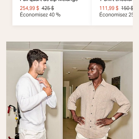
coton Supima
254,99 $
425 $
111,99 $
150 $
Économisez 40 %
Économisez 25 