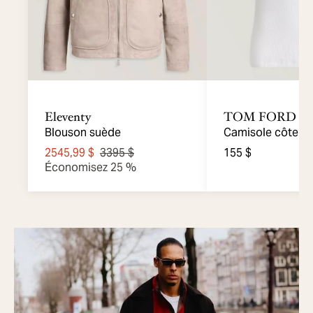
Eleventy
TOM FORD
Blouson suède
Camisole côtelée
mélange coton
2545,99 $
3395 $
155 $
Économisez 25 %