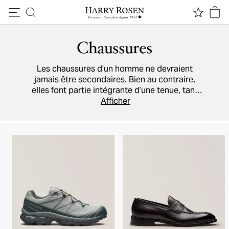
Passer au contenu
Chaussures
Les chaussures d’un homme ne devraient
jamais être secondaires. Bien au contraire,
elles font partie intégrante d’une tenue, tant
pour le travail que pour les congés et les
Afficher
grandes soirées. Chez Harry Rosen, vous
trouverez tous les modèles de qualité dont
vous avez besoin, par exemple
des baskets
,
des bottes sport
et des chaussures chics
fabriquées par des artisans italiens
chevronnés. Notre répertoire inclut les
marques
Prada
,
Ferragamo
,
Tod’s
, et plusieurs
autres.