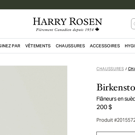
INEZ PAR
VÊTEMENTS
CHAUSSURES
ACCESSOIRES
HYG
Passer au contenu principal
CHAUSSURES
CH
/
Birkenst
Flâneurs en suè
200 $
Produit #201557