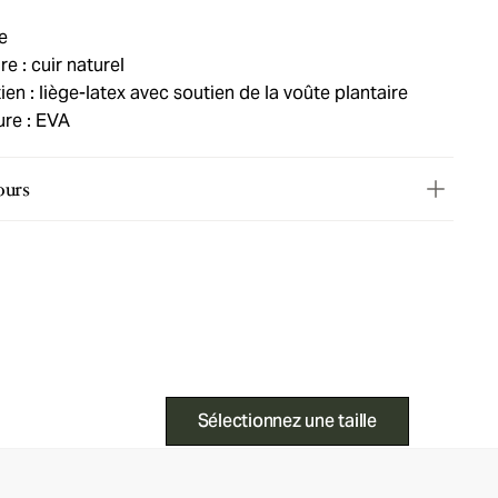
e
e : cuir naturel
en : liège-latex avec soutien de la voûte plantaire
ure : EVA
ours
Sélectionnez une taille