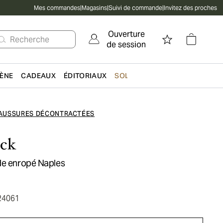
Mes commandes
|
Magasins
|
Suivi de commande
|
Invitez des proches
Ouverture
Recherche
de session
IÈNE
CADEAUX
ÉDITORIAUX
SOLDES
AUSSURES DÉCONTRACTÉES
ock
de enropé Naples
24061