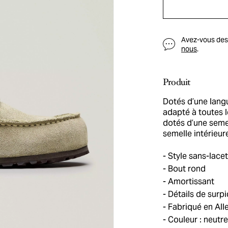
Avez-vous des q
nous
.
Produit
Dotés d’une lang
adapté à toutes 
dotés d’une seme
semelle intérieur
Style sans-lace
Bout rond
Amortissant
Détails de surp
Fabriqué en Al
Couleur : neutre