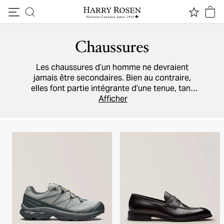
Passer au contenu
Chaussures
Les chaussures d’un homme ne devraient
jamais être secondaires. Bien au contraire,
elles font partie intégrante d’une tenue, tant
pour le travail que pour les congés et les
Afficher
grandes soirées. Chez Harry Rosen, vous
trouverez tous les modèles de qualité dont
vous avez besoin, par exemple
des baskets
,
des bottes sport
et des chaussures chics
fabriquées par des artisans italiens
chevronnés. Notre répertoire inclut les
marques
Prada
,
Ferragamo
,
Tod’s
, et plusieurs
autres.