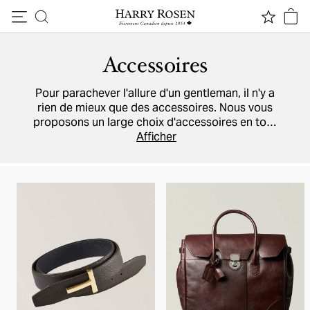
Passer au contenu
Accessoires
Pour parachever l'allure d'un gentleman, il n'y a
rien de mieux que des accessoires. Nous vous
proposons un large choix d'accessoires en tout
genre, y compris
des chapeaux
Afficher
,
des écharpes
,
des gants
,
des boutons de manchette
et
des
articles de cuir
, comme
des ceintures
,
portefeuilles
,
sacs
et
valises
. Vous serez aussi
impressionné par notre sélection
de
chaussettes
,
de lunettes de soleil
,
de
mouchoirs de poche
,
de produits de toilette
et
de parfums créés par les marques les plus
convoitées.