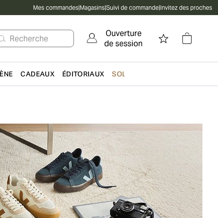
Mes commandes
|
Magasins
|
Suivi de commande
|
Invitez des proches
Ouverture
Recherche
de session
IÈNE
CADEAUX
ÉDITORIAUX
SOLDES