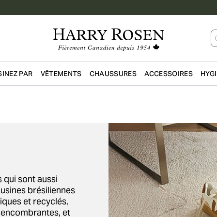
INEZ PAR
VÊTEMENTS
CHAUSSURES
ACCESSOIRES
HYG
Passer au contenu principal
qui sont aussi
usines brésiliennes
iques et recyclés,
u encombrantes, et