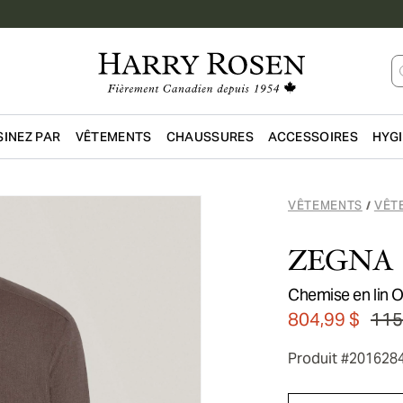
INEZ PAR
VÊTEMENTS
CHAUSSURES
ACCESSOIRES
HYG
Passer au contenu principal
VÊTEMENTS
VÊT
/
ZEGNA
Chemise en lin O
804,99 $
115
Produit #201628