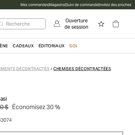
Mes commandes
|
Magasins
|
Suivi de commande
|
Invitez des proches
Ouverture
Recherche
de session
IÈNE
CADEAUX
ÉDITORIAUX
SOLDES
EMENTS DÉCONTRACTÉS
CHEMISES DÉCONTRACTÉES
/
asi
0 $
Économisez 30 %
43074