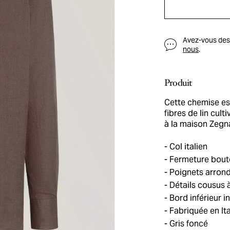
Avez-vous des q
nous
.
Produit
Cette chemise es
fibres de lin cul
à la maison Zegna
Col italien
Fermeture bou
Poignets arron
Détails cousus à
Bord inférieur i
Fabriquée en Ita
Gris foncé