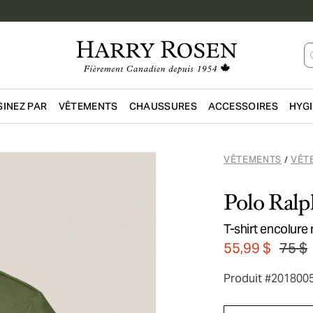
INEZ PAR
VÊTEMENTS
CHAUSSURES
ACCESSOIRES
HYG
Passer au contenu principal
VÊTEMENTS
VÊT
/
Polo Ralp
T-shirt encolure
55,99 $
75 $
Produit #201800