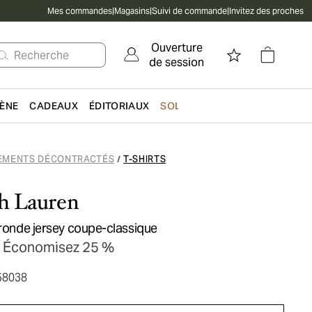
Mes commandes
|
Magasins
|
Suivi de commande
|
Invitez des proches
Ouverture
Recherche
de session
IÈNE
CADEAUX
ÉDITORIAUX
SOLDES
EMENTS DÉCONTRACTÉS
T-SHIRTS
/
h Lauren
 ronde jersey coupe-classique
Économisez 25 %
58038