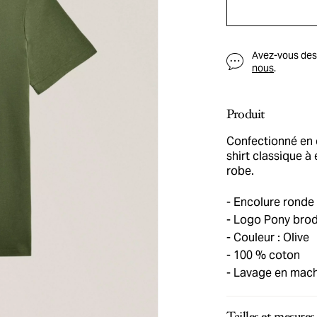
Avez-vous des q
nous
.
Produit
Confectionné en 
shirt classique à
robe.
Encolure ronde
Logo Pony brodé
Couleur : Olive
100 % coton
Lavage en machi
Tailles et mesures