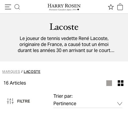
Passer au contenu
Lacoste
Le joueur de tennis vedette René Lacoste,
originaire de France, a causé tout un émoi
durant les années 30 en arrivant sur le court
avec un pull de coton à manches courtes. En
1933, il a fondé son entreprise pour vendre le
polo en question, qui arborait déjà le logo du
MARQUES
/
LACOSTE
crocodile (son surnom). Encore aujourd’hui, le
polo Lacoste est le symbole suprême du style
16
Articles
preppy, et il est au cœur de toutes les
collections de la marque.
Trier par:
FILTRE