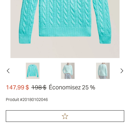
147,99 $
198 $
Économisez 25 %
Produit #20180102046