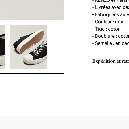
KENZO et Paris 
Livrées avec des
Fabriquées au 
Couleur : noir
Tige : coton
Doublure : coto
Semelle : en ca
Expédition et ret