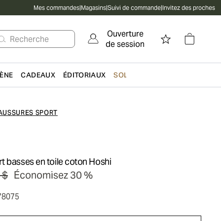
Mes commandes
|
Magasins
|
Suivi de commande
|
Invitez des proches
Ouverture
Recherche
de session
IÈNE
CADEAUX
ÉDITORIAUX
SOLDES
AUSSURES SPORT
t basses en toile coton Hoshi
 $
Économisez 30 %
78075