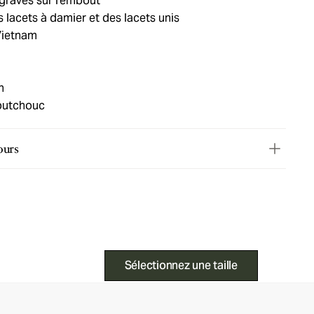
gravés sur l'embout
 lacets à damier et des lacets unis
Vietnam
n
outchouc
ours
Sélectionnez une taille