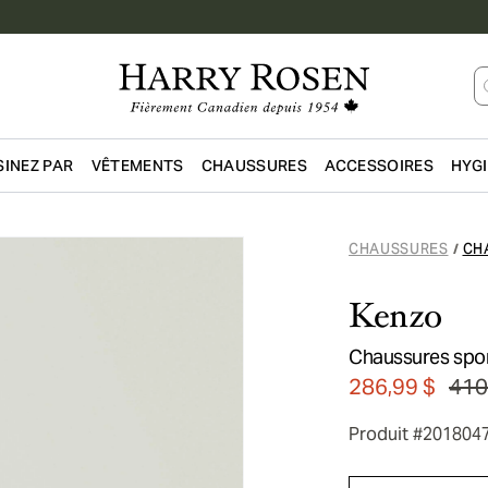
INEZ PAR
VÊTEMENTS
CHAUSSURES
ACCESSOIRES
HYG
Passer au contenu principal
CHAUSSURES
CH
/
Kenzo
Chaussures spor
286,99 $
410
Produit #201804