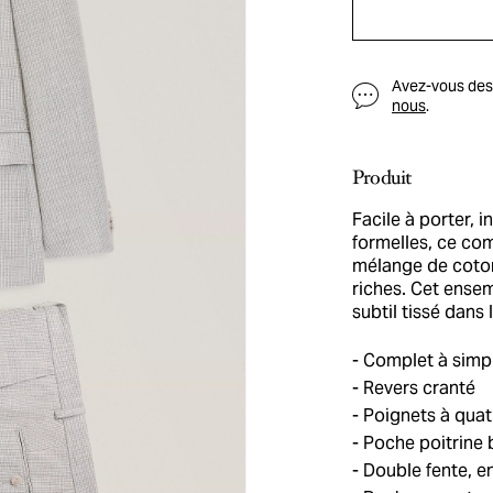
Avez-vous des q
nous
.
Produit
Facile à porter, 
formelles, ce co
mélange de coton
riches. Cet ensem
subtil tissé dans 
Complet à simp
Revers cranté
Poignets à quat
Poche poitrine b
Double fente, e