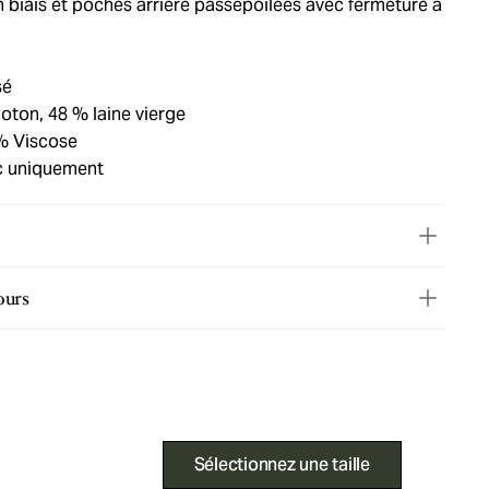
 biais et poches arrière passepoilées avec fermeture à
sé
oton, 48 % laine vierge
% Viscose
c uniquement
ours
Sélectionnez une taille