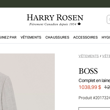
INEZ PAR
VÊTEMENTS
CHAUSSURES
ACCESSOIRES
HYG
Passer au contenu principal
VÊTEMENTS
VÊT
/
BOSS
Complet en laine
1038,99 $
12
Produit #201732