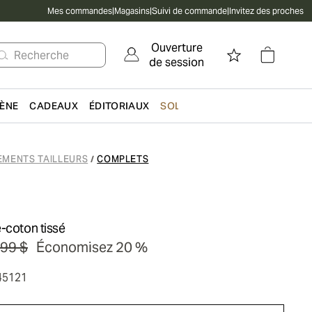
Mes commandes
|
Magasins
|
Suivi de commande
|
Invitez des proches
Ouverture
Recherche
de session
IÈNE
CADEAUX
ÉDITORIAUX
SOLDES
EMENTS TAILLEURS
COMPLETS
/
-coton tissé
99 $
Économisez 20 %
45121