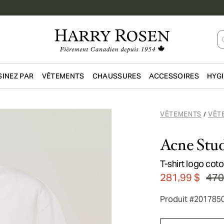
INEZ PAR
VÊTEMENTS
CHAUSSURES
ACCESSOIRES
HYG
Passer au contenu principal
VÊTEMENTS
VÊT
/
Acne Stud
T-shirt logo coto
281,99 $
470
Produit #201785