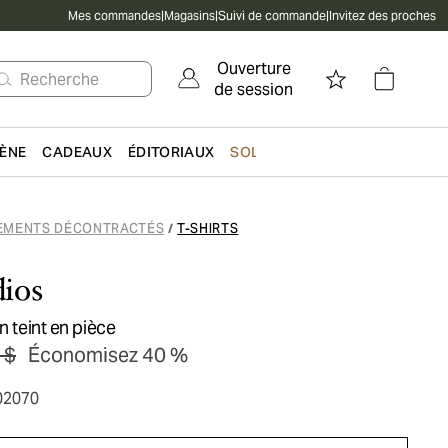
Mes commandes
|
Magasins
|
Suivi de commande
|
Invitez des proches
Ouverture
Recherche
de session
IÈNE
CADEAUX
ÉDITORIAUX
SOLDES
EMENTS DÉCONTRACTÉS
T-SHIRTS
/
ios
n teint en pièce
 $
Économisez 40 %
02070