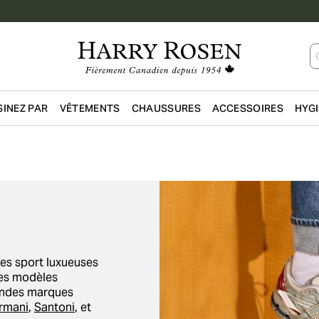
INEZ PAR
VÊTEMENTS
CHAUSSURES
ACCESSOIRES
HYG
Passer au contenu principal
res sport luxueuses
des modèles
randes marques
rmani
,
Santoni
, et