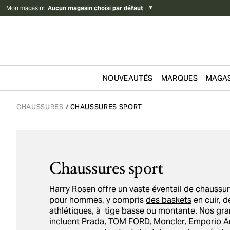
Mon magasin
:
Aucun magasin choisi par défaut
▼
NOUVEAUTÉS
MARQUES
MAGAS
Passer au contenu
CHAUSSURES
CHAUSSURES SPORT
/
Chaussures sport
Harry Rosen offre un vaste éventail de chaussu
pour hommes, y compris
des baskets
en cuir, 
athlétiques, à tige basse ou montante. Nos g
incluent
Prada
,
TOM FORD
,
Moncler
,
Emporio A