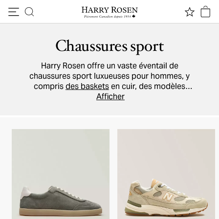
Passer au contenu
Chaussures sport
Harry Rosen offre un vaste éventail de
chaussures sport luxueuses pour hommes, y
compris
des baskets
en cuir, des modèles
athlétiques, à tige basse ou montante. Nos
Afficher
grandes marques incluent
Prada
,
TOM FORD
,
Moncler
,
Emporio Armani
,
Santoni
, et vous
procurent autant de style que de confort.