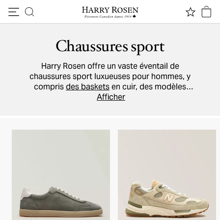
Passer au contenu
Chaussures sport
Harry Rosen offre un vaste éventail de
chaussures sport luxueuses pour hommes, y
compris
des baskets
en cuir, des modèles
athlétiques, à tige basse ou montante. Nos
Afficher
grandes marques incluent
Prada
,
TOM FORD
,
Moncler
,
Emporio Armani
,
Santoni
, et vous
procurent autant de style que de confort.