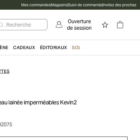
Mes commandes
|
Magasins
|
Suivi de commande
|
Invitez des proches
Ouverture
Recherche
de session
IÈNE
CADEAUX
ÉDITORIAUX
SOLDES
TTES
peau lainée imperméables Kevin2
02075