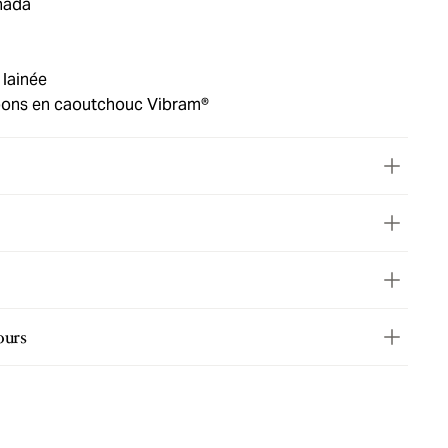
nada
 lainée
pons en caoutchouc Vibram®
ours