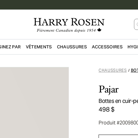
INEZ PAR
VÊTEMENTS
CHAUSSURES
ACCESSOIRES
HYG
Passer au contenu principal
CHAUSSURES
BO
/
Pajar
Bottes en cuir-
498 $
Produit #200980