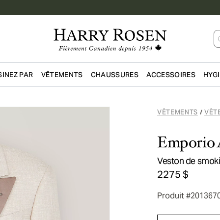
INEZ PAR
VÊTEMENTS
CHAUSSURES
ACCESSOIRES
HYG
Passer au contenu principal
VÊTEMENTS
VÊT
/
Emporio 
Veston de smokin
2275 $
Produit #201367