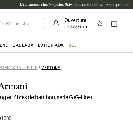
Mes commandes
|
Magasins
|
Suivi de commande
|
Invitez des proches
Ouverture
Recherche
de session
IÈNE
CADEAUX
ÉDITORIAUX
SOLDES
EMENTS TAILLEURS
VESTONS
/
Armani
g en fibres de bambou, série G (G-Line)
01200