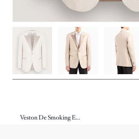
Veston De Smoking En Fibres De Bambou, Série G (G-Line)