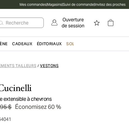
Mes commandes
|
Magasins
|
Suivi de commande
|
Invitez des proches
Ouverture
Recherche
de session
IÈNE
CADEAUX
ÉDITORIAUX
SOLDES
EMENTS TAILLEURS
VESTONS
/
Cucinelli
e extensible à chevrons
95 $
Économisez 60 %
64041