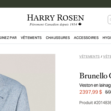
INEZ PAR
VÊTEMENTS
CHAUSSURES
ACCESSOIRES
HYG
Passer au contenu principal
VÊTEMENTS
VÊT
/
Brunello 
Veston en lainag
2397,99 $
59
Produit #201483