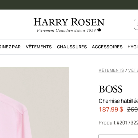
INEZ PAR
VÊTEMENTS
CHAUSSURES
ACCESSOIRES
HYG
Passer au contenu principal
VÊTEMENTS
VÊT
/
BOSS
Chemise habillé
187,99 $
269
Produit #201732