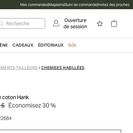
Mes commandes
|
Magasins
|
Suivi de commande
|
Invitez des proches
Ouverture
Recherche
de session
IÈNE
CADEAUX
ÉDITORIAUX
SOLDES
EMENTS TAILLEURS
CHEMISES HABILLÉES
/
e coton Hank
 $
Économisez 30 %
22684