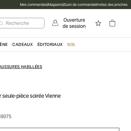
Mes commandes
|
Magasins
|
Suivi de commande
|
Invitez des proches
Ouverture
Recherche
de session
IÈNE
CADEAUX
ÉDITORIAUX
SOLDES
AUSSURES HABILLÉES
ir seule-pièce soirée Vienne
49075