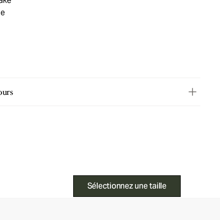
ake
ie
ours
Sélectionnez une taille