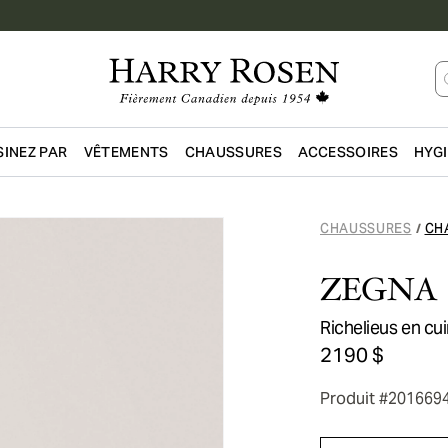
INEZ PAR
VÊTEMENTS
CHAUSSURES
ACCESSOIRES
HYG
Passer au contenu principal
CHAUSSURES
CH
/
ZEGNA
Richelieus en cu
2190 $
Produit #201669