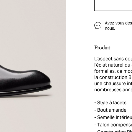
Avez-vous des q
nous
.
Produit
L'aspect sans cou
l'éclat naturel du
formelles, ce mod
la construction B
une chaussure in
nombreuses anné
Style à lacets
Bout amande
Semelle intérie
Talon compens