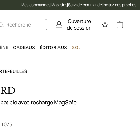
Mes commandes
|
Magasins
|
Suivi de commande
|
Invitez des proches
Ouverture
Recherche
de session
IÈNE
CADEAUX
ÉDITORIAUX
SOLDES
RTEFEUILLES
ORD
patible avec recharge MagSafe
41075