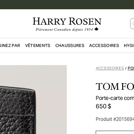
INEZ PAR
VÊTEMENTS
CHAUSSURES
ACCESSOIRES
HYG
Passer au contenu principal
ACCESSOIRES
PO
/
TOM F
Porte-carte com
650 $
Produit #201569