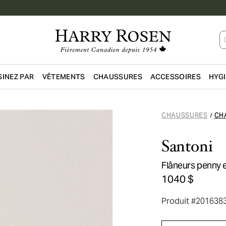
INEZ PAR
VÊTEMENTS
CHAUSSURES
ACCESSOIRES
HYG
Passer au contenu principal
CHAUSSURES
CH
/
Santoni
Flâneurs penny 
1040 $
Produit #201638