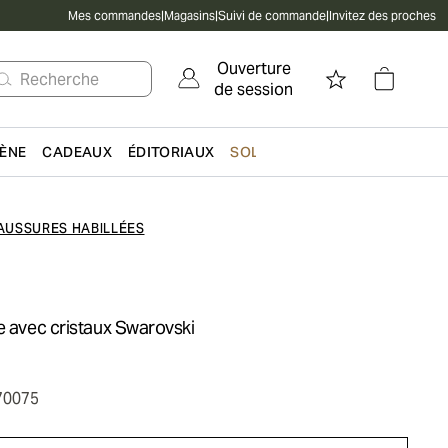
Mes commandes
|
Magasins
|
Suivi de commande
|
Invitez des proches
Ouverture
Recherche
de session
IÈNE
CADEAUX
ÉDITORIAUX
SOLDES
AUSSURES HABILLÉES
e avec cristaux Swarovski
70075