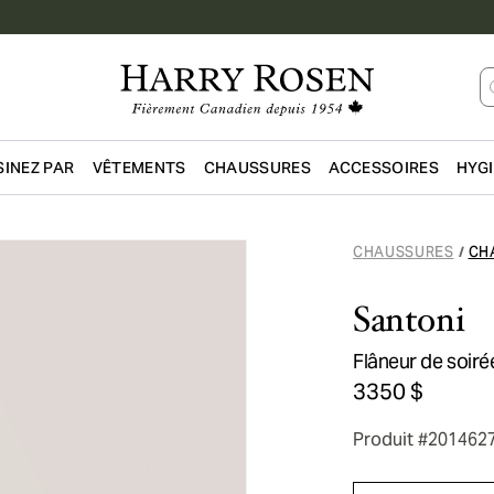
INEZ PAR
VÊTEMENTS
CHAUSSURES
ACCESSOIRES
HYG
Passer au contenu principal
CHAUSSURES
CH
/
Santoni
Flâneur de soiré
3350 $
Produit #201462