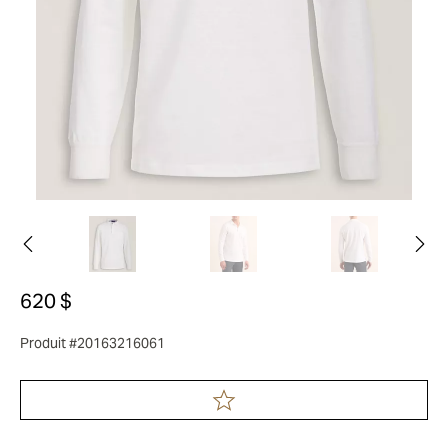
620 $
Produit #20163216061