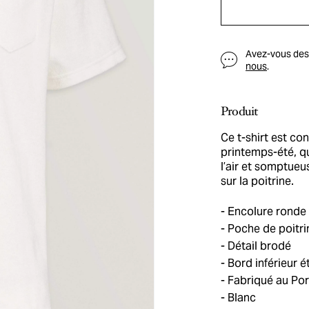
Avez-vous des q
nous
.
Produit
Ce t-shirt est co
printemps-été, qu
l’air et somptue
sur la poitrine.
Encolure ronde
Poche de poitri
Détail brodé
Bord inférieur é
Fabriqué au Por
Blanc