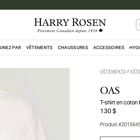
INEZ PAR
VÊTEMENTS
CHAUSSURES
ACCESSOIRES
HYG
Passer au contenu principal
VÊTEMENTS
VÊT
/
OAS
T-shirt en coton
130 $
Produit #201564