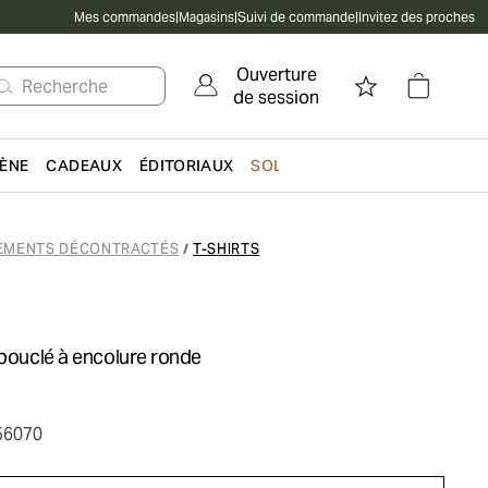
Mes commandes
|
Magasins
|
Suivi de commande
|
Invitez des proches
Ouverture
Recherche
de session
IÈNE
CADEAUX
ÉDITORIAUX
SOLDES
EMENTS DÉCONTRACTÉS
T-SHIRTS
/
 bouclé à encolure ronde
56070