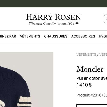
INEZ PAR
VÊTEMENTS
CHAUSSURES
ACCESSOIRES
HYG
Passer au contenu principal
VÊTEMENTS
VÊT
/
Moncler
Pull en coton av
1410 $
Produit #201673