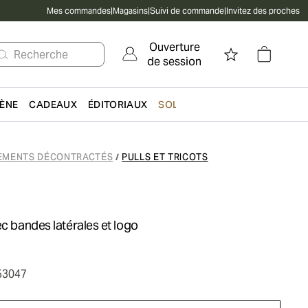
Mes commandes
|
Magasins
|
Suivi de commande
|
Invitez des proches
Ouverture
Recherche
de session
IÈNE
CADEAUX
ÉDITORIAUX
SOLDES
EMENTS DÉCONTRACTÉS
PULLS ET TRICOTS
/
ec bandes latérales et logo
53047