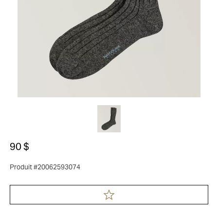
90 $
Produit #20062593074