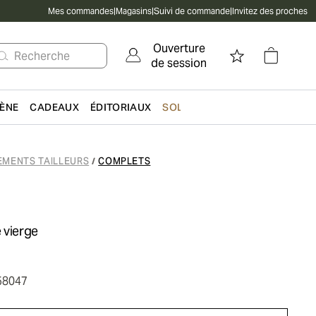
Mes commandes
|
Magasins
|
Suivi de commande
|
Invitez des proches
Ouverture
Recherche
de session
IÈNE
CADEAUX
ÉDITORIAUX
SOLDES
EMENTS TAILLEURS
COMPLETS
/
 vierge
58047