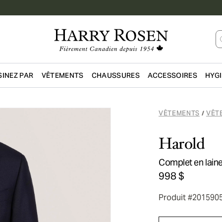
INEZ PAR
VÊTEMENTS
CHAUSSURES
ACCESSOIRES
HYG
Passer au contenu principal
VÊTEMENTS
VÊT
/
Harold
Complet en laine
998 $
Produit #201590