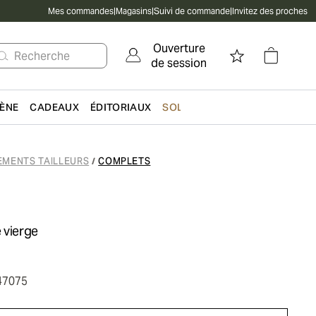
Mes commandes
|
Magasins
|
Suivi de commande
|
Invitez des proches
Ouverture
Recherche
de session
IÈNE
CADEAUX
ÉDITORIAUX
SOLDES
EMENTS TAILLEURS
COMPLETS
/
 vierge
47075