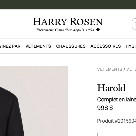
INEZ PAR
VÊTEMENTS
CHAUSSURES
ACCESSOIRES
HYG
Passer au contenu principal
VÊTEMENTS
VÊT
/
Harold
Complet en laine
998 $
Produit #201590