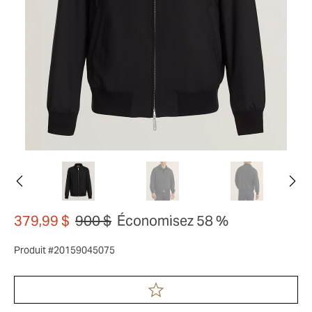
379,99 $
900 $
Économisez 58 %
Produit #20159045075