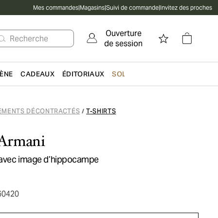
Mes commandes
|
Magasins
|
Suivi de commande
|
Invitez des proches
Ouverture
Recherche
de session
IÈNE
CADEAUX
ÉDITORIAUX
SOLDES
EMENTS DÉCONTRACTÉS
T-SHIRTS
/
Armani
n avec image d’hippocampe
60420