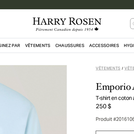
INEZ PAR
VÊTEMENTS
CHAUSSURES
ACCESSOIRES
HYG
Passer au contenu principal
VÊTEMENTS
VÊT
/
Emporio 
T-shirt en coto
250 $
Produit #201610